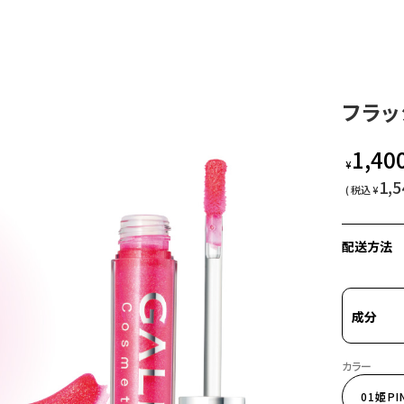
フラッ
1,40
¥
1,5
¥
配送方法
成分
01姫PI