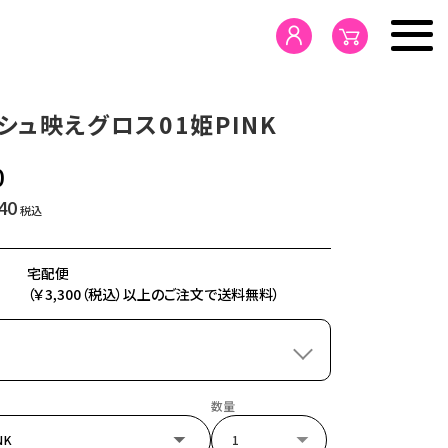
シュ映えグロス01姫PINK
HOME
0
PRODUCTS
40
税込
CONCEPT
宅配便
（￥3,300（税込）以上のご注文で送料無料）
NEWS
SDGs
NK